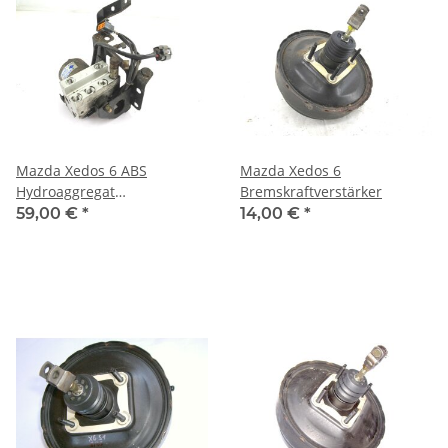
Mazda Xedos 6 ABS
Mazda Xedos 6
Hydroaggregat
Bremskraftverstärker
Hydraulikblock G06T-43-7A0
59,00 €
*
14,00 €
*