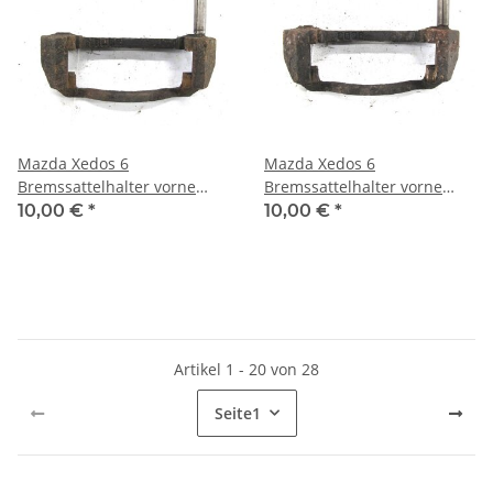
Mazda Xedos 6
Mazda Xedos 6
Bremssattelhalter vorne
Bremssattelhalter vorne
links
links
10,00 €
*
10,00 €
*
Artikel 1 - 20 von 28
Seite
1