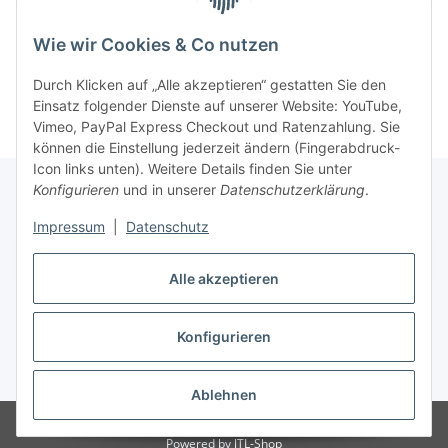
Wie wir Cookies & Co nutzen
Durch Klicken auf „Alle akzeptieren“ gestatten Sie den
Einsatz folgender Dienste auf unserer Website: YouTube,
Vimeo, PayPal Express Checkout und Ratenzahlung. Sie
können die Einstellung jederzeit ändern (Fingerabdruck-
Icon links unten). Weitere Details finden Sie unter
Konfigurieren
und in unserer
Datenschutzerklärung
.
Impressum
|
Datenschutz
Vertrag widerrufen
Alle akzeptieren
Konfigurieren
* Alle Preise inkl. gesetzlicher USt., zzgl.
Versand
Ablehnen
© Nipponteile
Besucherzähler: 2642557
Powered by
JTL-Shop