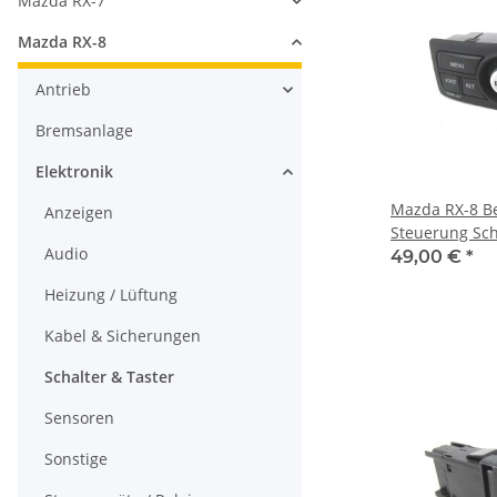
Mazda RX-7
Mazda RX-8
Antrieb
Bremsanlage
Elektronik
Mazda RX-8 B
Anzeigen
Steuerung Sch
Audio
Navigation Di
49,00 €
*
Heizung / Lüftung
Kabel & Sicherungen
Schalter & Taster
Sensoren
Sonstige