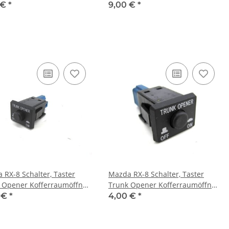
 €
*
9,00 €
*
 RX-8 Schalter, Taster
Mazda RX-8 Schalter, Taster
 Opener Kofferraumöffner
Trunk Opener Kofferraumöffner
ivierung
Deaktivierung
 €
*
4,00 €
*