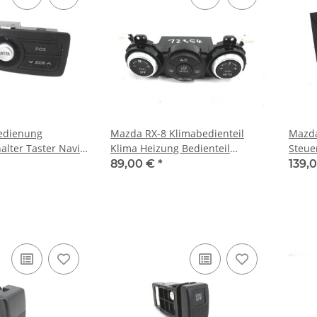
edienung
Mazda RX-8 Klimabedienteil
Mazda
alter Taster Navi
Klima Heizung Bedienteil
Steue
splay
Lüftung Gebläse Steuerung
Rahme
89,00 €
*
139,