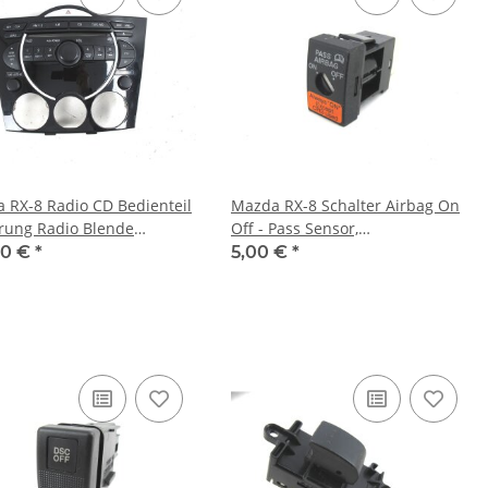
 RX-8 Radio CD Bedienteil
Mazda RX-8 Schalter Airbag On
rung Radio Blende
Off - Pass Sensor,
n 6-fach CD Wechsler
Airbagschalter, Airbag
00 €
*
5,00 €
*
Deaktivierung