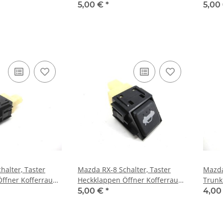
5,00 €
*
5,00
halter, Taster
Mazda RX-8 Schalter, Taster
Mazda
Öffner Kofferraum
Heckklappen Öffner Kofferraum
Trunk
Öffner
Deakt
5,00 €
*
4,00