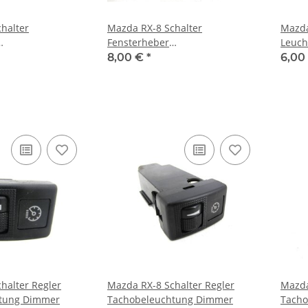
halter
Mazda RX-8 Schalter
Mazda
Fensterheber
Leuch
chalter rechts
Fensterheberschalter rechts +
8,00 €
*
6,00
Tür Verriegelung
halter Regler
Mazda RX-8 Schalter Regler
Mazda
tung Dimmer
Tachobeleuchtung Dimmer
Tacho