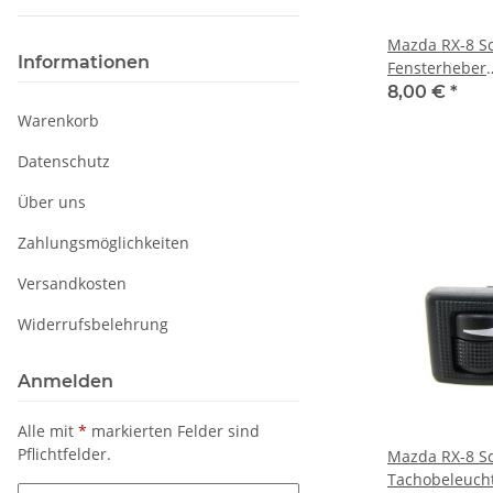
Mazda RX-8 Sc
Informationen
Fensterheber
Fensterhebers
8,00 €
*
Warenkorb
Datenschutz
Über uns
Zahlungsmöglichkeiten
Versandkosten
Widerrufsbelehrung
Anmelden
Alle mit
*
markierten Felder sind
Pflichtfelder.
Mazda RX-8 Sc
Tachobeleuch