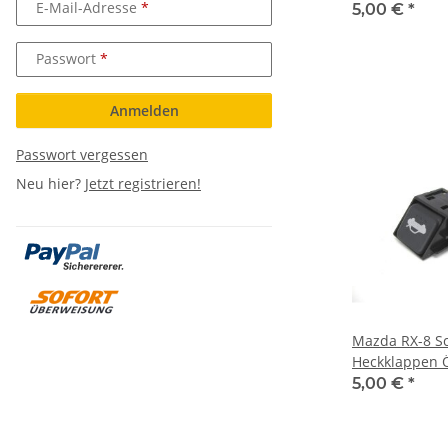
E-Mail-Adresse
5,00 €
*
Passwort
Anmelden
Passwort vergessen
Neu hier?
Jetzt registrieren!
Mazda RX-8 Sc
Heckklappen 
Öffner
5,00 €
*