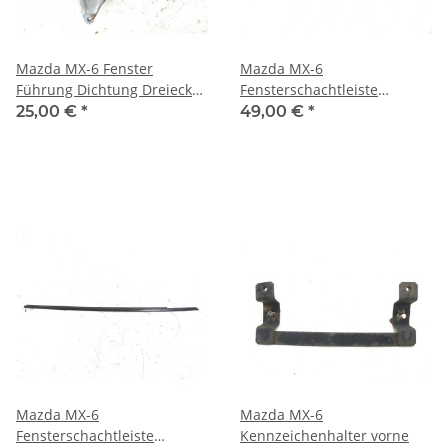
Mazda MX-6 Fenster
Mazda MX-6
Führung Dichtung Dreieck
Fensterschachtleiste
Tür vorne rechts
Dichtleiste Leiste Fenster
25,00 €
*
49,00 €
*
Tür rechts
Mazda MX-6
Mazda MX-6
Fensterschachtleiste
Kennzeichenhalter vorne