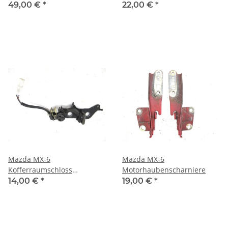
Dichtleiste Leiste Fenster
49,00 €
*
22,00 €
*
Tür rechts
Mazda MX-6
Mazda MX-6
Kofferraumschloss
Motorhaubenscharniere
Heckklappenschloss
14,00 €
*
19,00 €
*
Verriegelung