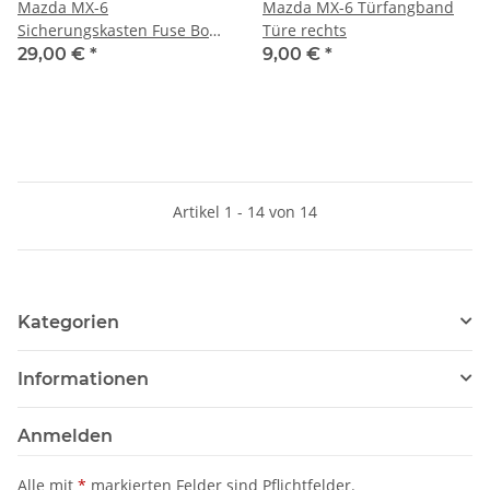
Mazda MX-6
Mazda MX-6 Türfangband
Sicherungskasten Fuse Box
Türe rechts
inkl. Abdeckung
29,00 €
*
9,00 €
*
Artikel 1 - 14 von 14
Kategorien
Informationen
Anmelden
Alle mit
*
markierten Felder sind Pflichtfelder.