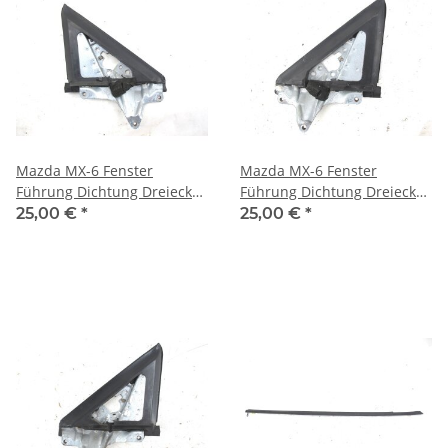
Mazda MX-6 Fenster
Mazda MX-6 Fenster
Führung Dichtung Dreieck
Führung Dichtung Dreieck
Tür vorne links
Tür vorne rechts
25,00 €
*
25,00 €
*