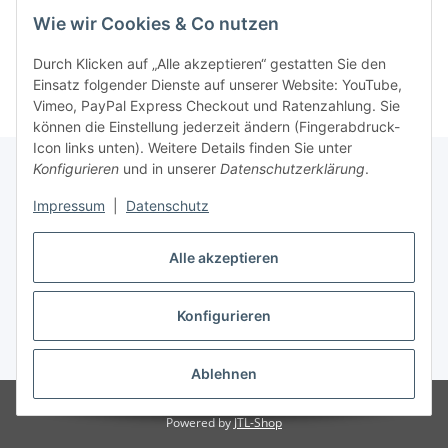
Wie wir Cookies & Co nutzen
Durch Klicken auf „Alle akzeptieren“ gestatten Sie den
Einsatz folgender Dienste auf unserer Website: YouTube,
Vimeo, PayPal Express Checkout und Ratenzahlung. Sie
können die Einstellung jederzeit ändern (Fingerabdruck-
Icon links unten). Weitere Details finden Sie unter
Konfigurieren
und in unserer
Datenschutzerklärung
.
Impressum
|
Datenschutz
Vertrag widerrufen
Alle akzeptieren
Konfigurieren
* Alle Preise inkl. gesetzlicher USt., zzgl.
Versand
Ablehnen
© Nipponteile
Besucherzähler: 2644702
Powered by
JTL-Shop