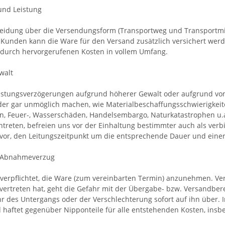
 und Leistung
heidung über die Versendungsform (Transportweg und Transportmitte
 Kunden kann die Ware für den Versand zusätzlich versichert wer
dadurch hervorgerufenen Kosten in vollem Umfang.
walt
eistungsverzögerungen aufgrund höherer Gewalt oder aufgrund von 
er gar unmöglich machen, wie Materialbeschaffungsschwierigkeite
, Feuer-, Wasserschäden, Handelsembargo, Naturkatastrophen u.a
ntreten, befreien uns vor der Einhaltung bestimmter auch als verbi
 vor, den Leitungszeitpunkt um die entsprechende Dauer und eine
 Abnahmeverzug
 verpflichtet, die Ware (zum vereinbarten Termin) anzunehmen. Ve
vertreten hat, geht die Gefahr mit der Übergabe- bzw. Versandber
hr des Untergangs oder der Verschlechterung sofort auf ihn über.
 haftet gegenüber Nipponteile für alle entstehenden Kosten, insb