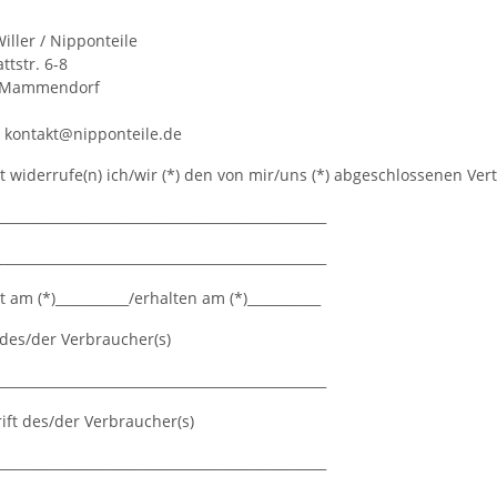
Willer / Nipponteile
ttstr. 6-8
 Mammendorf
: kontakt@nipponteile.de
it widerrufe(n) ich/wir (*) den von mir/uns (*) abgeschlossenen Ve
_________________________________________________
_________________________________________________
lt am (*)___________/erhalten am (*)___________
des/der Verbraucher(s)
_________________________________________________
ift des/der Verbraucher(s)
_________________________________________________