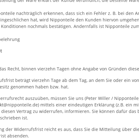
estellung der Ware erklärt der Kunde verbindlich, die bestellte W
ponteile nachträglich erkennen, dass sich ein Fehler z. B. bei den
 eingeschlichen hat, wird Nipponteile den Kunden hiervon umgehen
Konditionen nochmals bestätigen. Andernfalls ist Nipponteile zum 
belehrung
t
das Recht, binnen vierzehn Tagen ohne Angabe von Gründen diese
fsfrist beträgt vierzehn Tage ab dem Tag, an dem Sie oder ein von 
esitz genommen haben bzw. hat.
errufsrecht auszuüben, müssen Sie uns (Peter Willer / Nipponteile,
kt@nipponteile.de) mittels einer eindeutigen Erklärung (z.B. ein mi
, diesen Vertrag zu widerrufen, informieren. Sie können dafür da
schrieben ist.
g der Widerrufsfrist reicht es aus, dass Sie die Mitteilung über d
rist absenden.