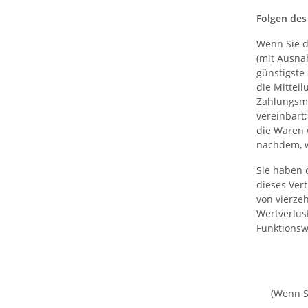
Folgen des
Wenn Sie d
(mit Ausna
günstigste
die Mittei
Zahlungsmi
vereinbart
die Waren 
nachdem, w
Sie haben 
dieses Ver
von vierze
Wertverlus
Funktionsw
(Wenn S