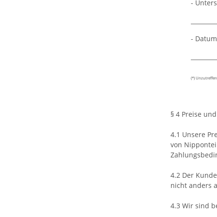
- Unters
_________
- Datum
_________
(*) Unzutreffe
§ 4 Preise un
4.1 Unsere Pre
von Nippontei
Zahlungsbedin
4.2 Der Kunde 
nicht anders 
4.3 Wir sind 