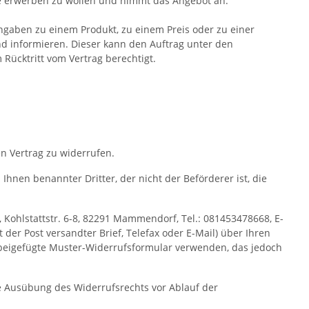
are erwerben zu wollen und nimmt das Angebot an.
 Angaben zu einem Produkt, zu einem Preis oder zu einer
d informieren. Dieser kann den Auftrag unter den
Rücktritt vom Vertrag berechtigt.
n Vertrag zu widerrufen.
Ihnen benannter Dritter, der nicht der Beförderer ist, die
 Kohlstattstr. 6-8, 82291 Mammendorf, Tel.: 081453478668, E-
t der Post versandter Brief, Telefax oder E-Mail) über Ihren
s beigefügte Muster-Widerrufsformular verwenden, das jedoch
ie Ausübung des Widerrufsrechts vor Ablauf der