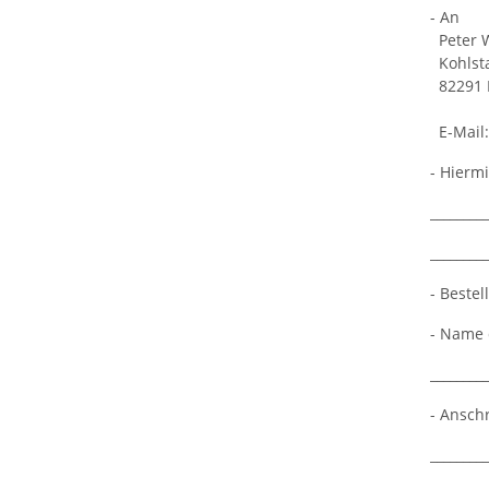
- An
Peter 
Kohlsta
82291
E-Mail
- Hierm
_________
_________
- Bestel
- Name 
_________
- Anschr
_________