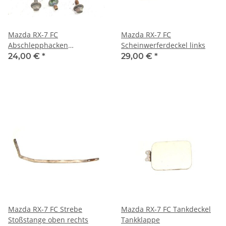
Mazda RX-7 FC
Mazda RX-7 FC
Abschlepphacken
Scheinwerferdeckel links
Abschleppöse vorne rechts
24,00 €
*
29,00 €
*
Mazda RX-7 FC Strebe
Mazda RX-7 FC Tankdeckel
Stoßstange oben rechts
Tankklappe